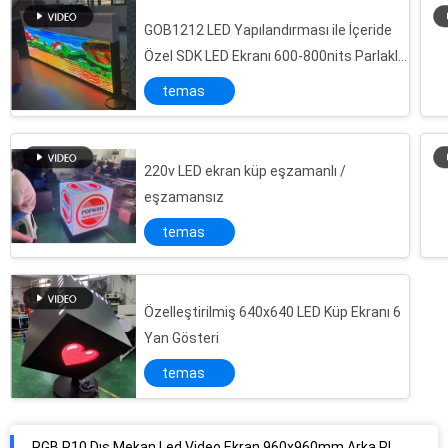
GOB1212 LED Yapılandırması ile İçeride
Özel SDK LED Ekranı 600-800nits Parlaklık
ve 1.538mm Piksel Pitch
temas
220v LED ekran küp eşzamanlı /
eşzamansız
temas
Özelleştirilmiş 640x640 LED Küp Ekranı 6
Yan Gösteri
temas
RGB P10 Dış Mekan Led Video Ekran 960x960mm Arka Plan Senkronizasyon Sistemi