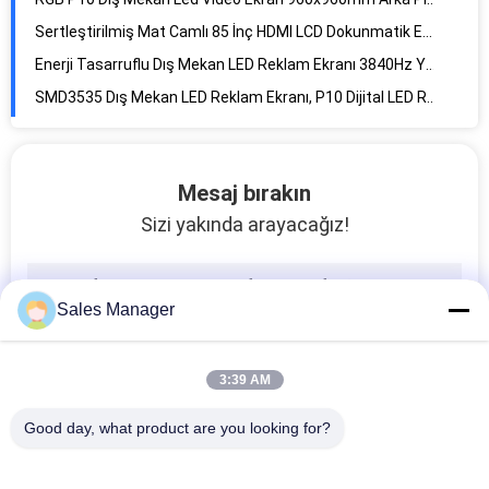
Sertleştirilmiş Mat Camlı 85 İnç HDMI LCD Dokunmatik Ekran
Enerji Tasarruflu Dış Mekan LED Reklam Ekranı 3840Hz Yüksek Yenileme Hızı
SMD3535 Dış Mekan LED Reklam Ekranı, P10 Dijital LED Reklam Panosu
6000cd Yüksek Parlaklık ile 32x16 Nokta Dış Mekan LED Reklam Ekranı
320 * 160mm Led Dış Mekan TV Billboard, 60Hz Video Duvar Ekran Panelleri
Mesaj bırakın
7500 CD Dış Mekan LED Reklam Ekranı 140 Derece görüş açısı
Sizi yakında arayacağız!
CREE SMD3535 Spor Çevre LED Ekran Sabit Kurulum PSE onayı
Kapasitif 43 '' LCD Dokunmatik Ekran, ELED Arkadan Aydınlatmalı Android Reklam Ekranı
Tam Renkli P8 Led Modül, 6500 nit Açıkhava Reklamcılığı Led Ekranları
Sales Manager
DIP346 Dış Mekan LED Reklam Ekranı 3x2m Demir Dolap Çerçevesi
İnce Alüminyum Dolaplı 10 Nokta LCD Dokunmatik Ekran 43 İnç
3:39 AM
Demir dolap 1024x1024mm Led Duvar Dış Mekan Ekranı 14400 Fiziksel Piksel
Yüksek kontrastlı P8mm P10mm Dış Mekan LED Reklam Ekranı
Good day, what product are you looking for?
SMD 3535 Açıkhava Reklamcılığı LED Ekran Aralığı 8mm Yüksek hata ayıklama parlaklığı