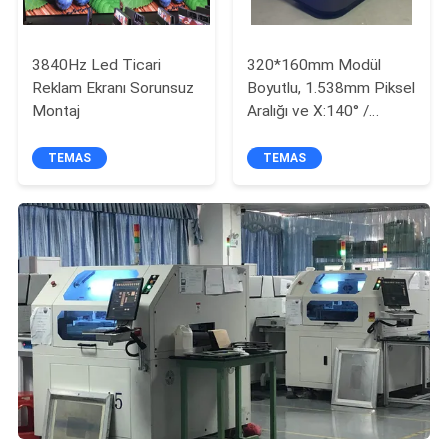
3840Hz Led Ticari
320*160mm Modül
Reklam Ekranı Sorunsuz
Boyutlu, 1.538mm Piksel
Montaj
Aralığı ve X:140° /
Y:120° Görüş Açısına
Sahip Özelleştirilmiş
TEMAS
TEMAS
SDK LED Ekran