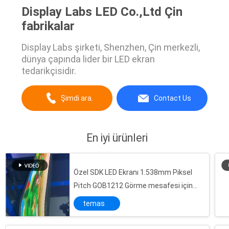
Display Labs LED Co.,Ltd Çin
fabrikalar
Display Labs şirketi, Shenzhen, Çin merkezli,
dünya çapında lider bir LED ekran
tedarikçisidir.
Şimdi ara.
Contact Us
En iyi ürünleri
Özel SDK LED Ekranı 1.538mm Piksel
Pitch GOB1212 Görme mesafesi için
yapılandırma ≥1.5m
temas