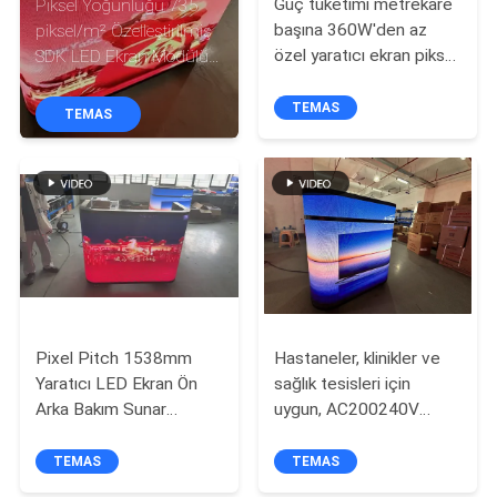
Güç tüketimi metrekare
Piksel Yoğunluğu 735
TURU
başına 360W'den az
piksel/m² Özelleştirilmiş
özel yaratıcı ekran piksel
SDK LED Ekran Modülü
KALITE
pitch 1538 milimetre
Boyut 320x160mm
görünürlüğü ve izleyici
Kullanım Ömrü 10 Yıl
TEMAS
TEMAS
KONTROL
katılımını artırmak için
Sorunsuz Entegrasyon
tasarlanmıştır
İçin Tasarlanmıştır
BIZIMLE
ILETIŞIME
GEÇIN
HABERLER
Pixel Pitch 1538mm
Hastaneler, klinikler ve
Yaratıcı LED Ekran Ön
sağlık tesisleri için
BIR
Arka Bakım Sunar
uygun, AC200240V
İçerideki Kurumsal
çalışma voltajı ile LED
TEKLIF
İşaret ve Ekranlar için
ekran
TEMAS
TEMAS
ISTEĞI
Uygun