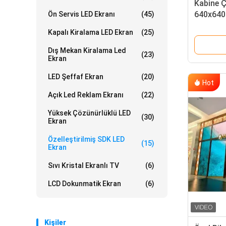
Kabine Ç
640x640
Ön Servis LED Ekranı
(45)
ve Görme
Kapalı Kiralama LED Ekran
(25)
İsteğe b
Dış Mekan Kiralama Led
(23)
Ekran
LED Şeffaf Ekran
(20)
Hot
Açık Led Reklam Ekranı
(22)
Yüksek Çözünürlüklü LED
(30)
Ekran
Özelleştirilmiş SDK LED
(15)
Ekran
Sıvı Kristal Ekranlı TV
(6)
LCD Dokunmatik Ekran
(6)
Kişiler