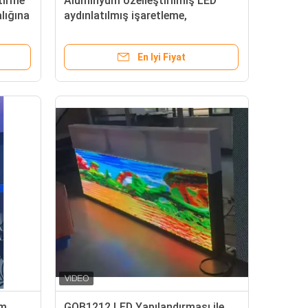
ştirme
Alüminyum özelleştirilmiş LED
alığına
aydınlatılmış işaretleme,
klı
mağazalar, sergiler, ticaret fuarları
ve kurumsal markalama amaçları
En Iyi Fiyat
için idealdir
mm
GOB1212 LED Yapılandırması ile