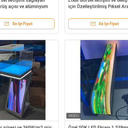
rsel iletişimi sağlayan
Etkili Görsel İletişim ve Geli
rüş açısı ve alüminyum
için Özelleştirilmiş Piksel Ar
e sahip dış LED pencere
Sahip İç Mekan Dış Mekan Işı
retleri
Pencere Tabela İşaretleri
En Iyi Fiyat
En Iyi Fiyat
r süresi ve 360W/m2 güç
Özel SDK LED Ekranı 1.538