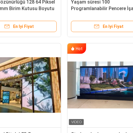
özünürlüğü 128 64 Piksel
Yaşam süresi 100
mm Birim Kutusu Boyutu
Programlanabilir Pencere İşa
 Açısı Yatay 160 Derece
Alüminyum Çerçeve Sağlaya
ağlı Kapalı Sabit LED Ekran
Ticari Alanlar için Esnek Dijit
En Iyi Fiyat
En Iyi Fiyat
Ekran Seçenekleri
Hot