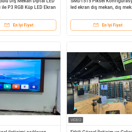
lü Dış Mekan Dijital LED
SMD1515 Piksel Konfigüras
ri ile P3 RGB Küp LED Ekran
led ekran dış mekan, dış me
dijital tabelalar ve etkinlikler 
mükemmel olan 000 saatlik
En Iyi Fiyat
En Iyi Fiyat
kullanım ömrü sunar