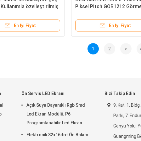
 Kullanımla özelleştirilmiş
Piksel Pitch GOB1212 Görm
an
mesafesi için yapılandırma 
En Iyi Fiyat
En Iyi Fiyat
1
2
>
n
Ön Servis LED Ekranı
Bizi Takip Edin
al
Açık Suya Dayanıklı Rgb Smd
9. Kat, 1. Bld
p
Led Ekran Modülü, P6
Parkı, 7. Endüs
Programlanabilir Led Ekran
Genyu Yolu, Y
İşaretleri
Elektronik 32x16dot Ön Bakım
Guangming Bö