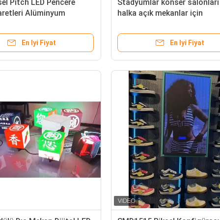
sel Pitch LED Pencere
Stadyumlar konser salonları
aretleri Alüminyum
halka açık mekanlar için
 Düzgün Tasarım Yüksek
640x640mm boyutunda
 Dijital İşaret Çözümleri
performans sunan LED duva
En Iyi Fiyat
En Iyi Fiyat
ekranı