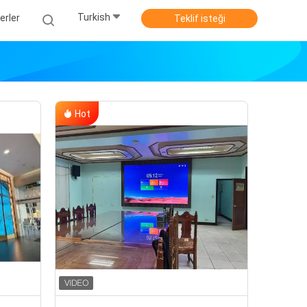
Turkish
erler
Teklif isteği
Hot