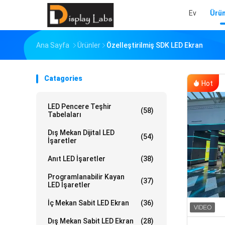
Ev
Ürün
Ana Sayfa
Ürünler
Özelleştirilmiş SDK LED Ekran
Catagories
Hot
LED Pencere Teşhir
(58)
Tabelaları
Dış Mekan Dijital LED
(54)
İşaretler
Anıt LED İşaretler
(38)
Programlanabilir Kayan
(37)
LED İşaretler
İç Mekan Sabit LED Ekran
(36)
Dış Mekan Sabit LED Ekran
(28)