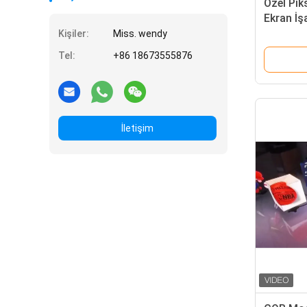
Özel Pik
Ekran İş
Çerçeve
Kişiler:
Miss. wendy
Parlaklık
Tel:
+86 18673555876
İletişim