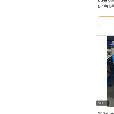
Etkili gö
geniş gö
çerçevey
ekran işa
100 ömü