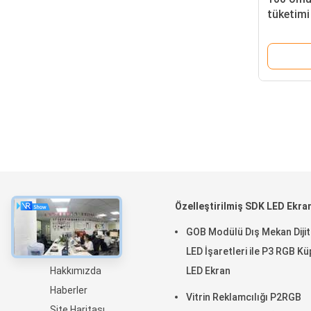
tüketimi
LED ekr
Hakkında
Özelleştirilmiş SDK LED Ekra
Ev
GOB Modülü Dış Mekan Dijit
Ürün:% s
LED İşaretleri ile P3 RGB Kü
Hakkımızda
LED Ekran
Haberler
Vitrin Reklamcılığı P2RGB
Site Haritası