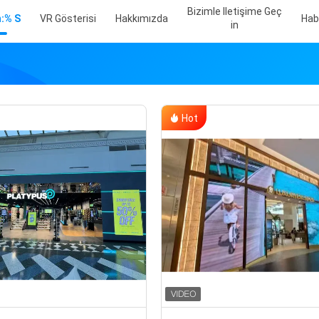
Bizimle Iletişime Geç
:% S
VR Gösterisi
Hakkımızda
Hab
In
Hot