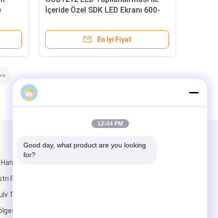
e
İçeride Özel SDK LED Ekranı 600-
≥1.5m
800nits Parlaklık ve 1.538mm
Piksel Pitch
En Iyi Fiyat
>>
Sales Manager
12:44 PM
Mail Gönder
Good day, what product are you looking 
for?
g, Hanhaida Bilim
tri Parkı,
ulv Topluluğu,
lgesi,