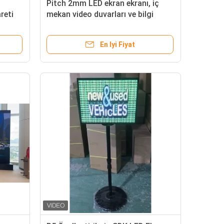
Pitch 2mm LED ekran ekranı, iç
reti
mekan video duvarları ve bilgi
n ve
ekranları için mükemmel olan
al
640x640mm boyutlu bir kutuya
En Iyi Fiyat
sahiptir