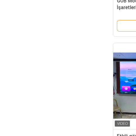
GOB Modü
İşaretle