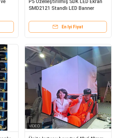
 ve
P5 Özelleştirilmiş SDK LED Ekran
SMD2121 Standlı LED Banner
Panosu
r
En Iyi Fiyat