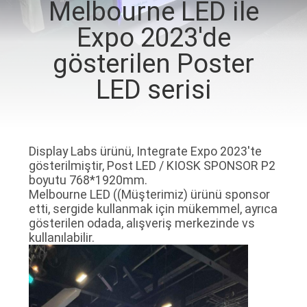
Melbourne LED ile
TURU
Expo 2023'de
KALITE
gösterilen Poster
KONTROL
LED serisi
BIZIMLE
ILETIŞIME
Display Labs ürünü, Integrate Expo 2023'te
GEÇIN
gösterilmiştir, Post LED / KIOSK SPONSOR P2
boyutu 768*1920mm.
Melbourne LED ((Müşterimiz) ürünü sponsor
HABERLER
etti, sergide kullanmak için mükemmel, ayrıca
gösterilen odada, alışveriş merkezinde vs
kullanılabilir.
BIR
TEKLIF
ISTEĞI