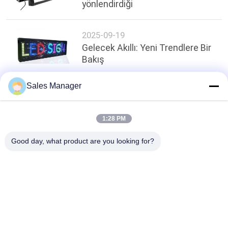
yönlendirdiği
2025-09-19
Gelecek Akıllı: Yeni Trendlere Bir
Bakış
Sales Manager
Sayfanın Üstü
1:28 PM
Good day, what product are you looking for?
Popüler Kategoriler
Tüm
LED Pencere Teşhir 
Dış Mekan Dijital 
Tabelaları
LED İşaretler
Programlanabilir 
Anıt LED İşaretler