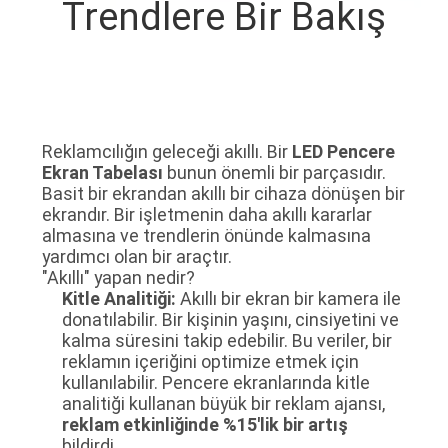
Trendlere Bir Bakış
TURU
KALITE
KONTROL
Reklamcılığın geleceği akıllı. Bir
LED Pencere
BIZIMLE
Ekran Tabelası
bunun önemli bir parçasıdır.
Basit bir ekrandan akıllı bir cihaza dönüşen bir
ILETIŞIME
ekrandır. Bir işletmenin daha akıllı kararlar
almasına ve trendlerin önünde kalmasına
GEÇIN
yardımcı olan bir araçtır.
"Akıllı" yapan nedir?
Kitle Analitiği:
Akıllı bir ekran bir kamera ile
HABERLER
donatılabilir. Bir kişinin yaşını, cinsiyetini ve
kalma süresini takip edebilir. Bu veriler, bir
reklamın içeriğini optimize etmek için
BIR
kullanılabilir. Pencere ekranlarında kitle
TEKLIF
analitiği kullanan büyük bir reklam ajansı,
reklam etkinliğinde %15'lik bir artış
ISTEĞI
bildirdi.