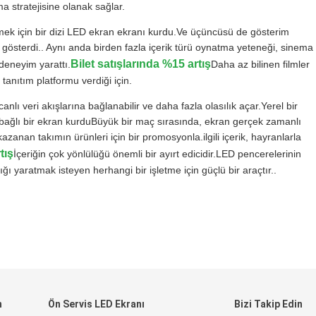
ma stratejisine olanak sağlar.
mek için bir dizi LED ekran ekranı kurdu.Ve üçüncüsü de gösterim
ini gösterdi.. Aynı anda birden fazla içerik türü oynatma yeteneği, sinema
Bilet satışlarında %15 artış
r deneyim yarattı.
Daha az bilinen filmler
tanıtım platformu verdiği için.
nlı veri akışlarına bağlanabilir ve daha fazla olasılık açar.Yerel bir
 bağlı bir ekran kurduBüyük bir maç sırasında, ekran gerçek zamanlı
azanan takımın ürünleri için bir promosyonla.ilgili içerik, hayranlarla
tış
İçeriğin çok yönlülüğü önemli bir ayırt edicidir.LED pencerelerinin
ı yaratmak isteyen herhangi bir işletme için güçlü bir araçtır..
n
Ön Servis LED Ekranı
Bizi Takip Edin