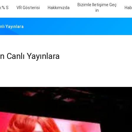
Bizimle Iletişime Geç
n:% S
VR Gösterisi
Hakkımızda
Hab
In
nlı Yayınlara
n Canlı Yayınlara