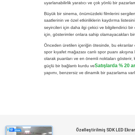
uyarlanabilirlik yaratıcı ve çok yönlü bir pazarla
Büyük bir sinema, önümüzdeki filmlerini sergile
saatlerinin ve özel etkinliklerin kaydırma listes
seyircileri için daha ilgi çekici ve bilgilendirici bi
için, gösterimler onlara sahip olamayacakları bir 
Önceden üretilen içeriğin ötesinde, bu ekranlar ca
spor kıyafet mağazası canlı spor puanı akışına
olarak puanları ve en önemli noktaları gösterir, k
Satışlarda % 20 ar
güçlü bir bağlantı kurdu ve
yapımı, benzersiz ve dinamik bir pazarlama varlığ
Hakkında
Özelleştirilmiş SDK LED Ekra