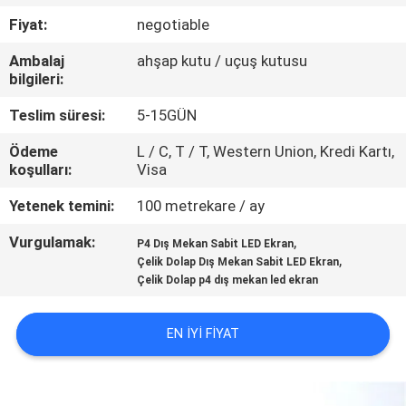
TURU
Fiyat:
negotiable
Ambalaj
ahşap kutu / uçuş kutusu
KALITE
bilgileri:
KONTROL
Teslim süresi:
5-15GÜN
Ödeme
L / C, T / T, Western Union, Kredi Kartı,
BIZIMLE
koşulları:
Visa
ILETIŞIME
Yetenek temini:
100 metrekare / ay
GEÇIN
Vurgulamak:
,
P4 Dış Mekan Sabit LED Ekran
,
Çelik Dolap Dış Mekan Sabit LED Ekran
HABERLER
Çelik Dolap p4 dış mekan led ekran
BIR
EN IYI FIYAT
TEKLIF
ISTEĞI