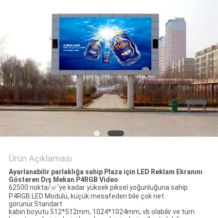
SITE
HARITASI
PRIVACY
POLICY
Ürün Açıklaması
Ayarlanabilir parlaklığa sahip Plaza için LED Reklam Ekranını
Gösteren Dış Mekan P4RGB Video
62500 nokta/㎡'ye kadar yüksek piksel yoğunluğuna sahip
P4RGB LED Modülü, küçük mesafeden bile çok net
görünür.Standart
kabin boyutu 512*512mm, 1024*1024mm, vb olabilir ve tüm