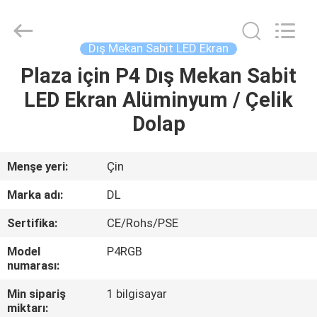
2026
Display
Labs
LED
Co.,Ltd.
Dış Mekan Sabit LED Ekran
All
Rights
Reserved.
Plaza için P4 Dış Mekan Sabit
EV
LED Ekran Alüminyum / Çelik
ÜRÜN:%
Dolap
S
Menşe yeri:
Çin
VR
Marka adı:
DL
GÖSTERISI
Sertifika:
CE/Rohs/PSE
Model
P4RGB
HAKKIMIZDA
numarası:
Min sipariş
1 bilgisayar
FABRIKA
miktarı: