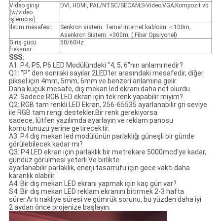
Video girişi
DVI, HDMI, PAL/NTSC/SECAM;S-Video;VGA;Kompozit vb.
(w/video
işlemcisi):
İletim mesafesi:
Senkron sistem: Temel internet kablosu ＜100m,
Asenkron Sistem: <300m, ( Fiber Opsiyonel)
Giriş gücü
50/60Hz
frekansı:
SSS:
A1: P4, P5, P6 LED Modülündeki "4, 5, 6"nın anlamı nedir?
Q1: "P" den sonraki sayılar 2LED'ler arasındaki mesafedir, diğer
piksel için 4mm, 5mm, 6mm ve benzeri anlamına gelir.
Daha küçük mesafe, dış mekan led ekranı daha net olurdu.
A2: Sadece RGB LED ekran için tek renk yapabilir miyim?
Q2: RGB tam renkli LED Ekran, 256-65535 ayarlanabilir gri seviye
ile RGB tam rengi destekler.Bir renk gerekiyorsa
sadece, lütfen yazılımda ayarlayın ve reklam panosu
komutunuzu yerine getirecektir.
A3: P4 dış mekan led modülünün parlaklığı güneşli bir günde
görülebilecek kadar mı?
Q3: P4 LED ekran için parlaklık bir metrekare 5000mcd'ye kadar,
gündüz görülmesi yeterli.Ve birlikte
ayarlanabilir parlaklık, enerji tasarrufu için gece vakti daha
karanlık olabilir.
A4: Bir dış mekan LED ekranı yapmak için kaç gün var?
S4: Bir dış mekan LED reklam ekranını bitirmek 2-3 hafta
sürer.Artı nakliye süresi ve gümrük sorunu, bu yüzden daha iyi
2 aydan önce projenize başlayın.