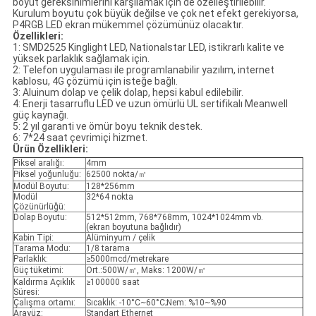
boyut gereksinimlerini karşılamak için de özelleştirilebilir.
Kurulum boyutu çok büyük değilse ve çok net efekt gerekiyorsa,
P4RGB LED ekran mükemmel çözümünüz olacaktır.
Özellikleri:
1: SMD2525 Kinglight LED, Nationalstar LED, istikrarlı kalite ve
yüksek parlaklık sağlamak için.
2: Telefon uygulaması ile programlanabilir yazılım, internet
kablosu, 4G çözümü için isteğe bağlı.
3: Aluinum dolap ve çelik dolap, hepsi kabul edilebilir.
4: Enerji tasarruflu LED ve uzun ömürlü UL sertifikalı Meanwell
güç kaynağı.
5: 2 yıl garanti ve ömür boyu teknik destek.
6: 7*24 saat çevrimiçi hizmet.
Ürün Özellikleri:
Piksel aralığı:
4mm
Piksel yoğunluğu:
62500 nokta/㎡
Modül Boyutu:
128*256mm
Modül
32*64 nokta
Çözünürlüğü:
Dolap Boyutu:
512*512mm, 768*768mm, 1024*1024mm vb.
(ekran boyutuna bağlıdır)
Kabin Tipi:
Alüminyum / çelik
Tarama Modu:
1/8 tarama
Parlaklık:
≥5000mcd/metrekare
Güç tüketimi:
Ort.:500W/㎡, Maks: 1200W/㎡
Kaldırma Açıklık
≥100000 saat
Süresi:
Çalışma ortamı:
Sıcaklık: -10°C~60°C;Nem: %10~%90
Arayüz:
Standart Ethernet