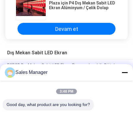
Plaza için P4 Dış Mekan Sabit LED
Ekran Alüminyum / Çelik Dolap
Devam et
Dış Mekan Sabit LED Ekran
P3RGB Dış Mekan Sabit LED Ekran Programlanabilir Dijital
Reklam Panosu
Sales Manager
Kiralık Sabit Kurulum için P3.91 Açıkhava Reklamcılığı LED Ekran
3:48 PM
Yüksek Parlaklık P5 RGB Dış Mekan Sabit LED Ekran
160*320mm Modül
Good day, what product are you looking for?
Popüler Kategoriler
Tüm