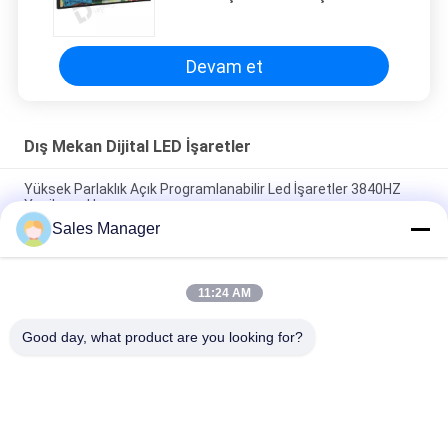
Yüksek Parlaklık 5000mcd
Devam et
Dış Mekan Dijital LED İşaretler
Yüksek Parlaklık Açık Programlanabilir Led İşaretler 3840HZ
Yenileme Hızı
Sales Manager
P6 Video Ekranı SMD3535 Alüminyum Kasalı Dış Mekan Dijital
LED İşaretleri
11:24 AM
5000mcd Parlaklık ile Yüksek Çözünürlüklü P3mm
Programlanabilir LED Tabela
Good day, what product are you looking for?
Popüler Kategoriler
Tüm
LED Pencere Teşhir 
Dış Mekan Dijital 