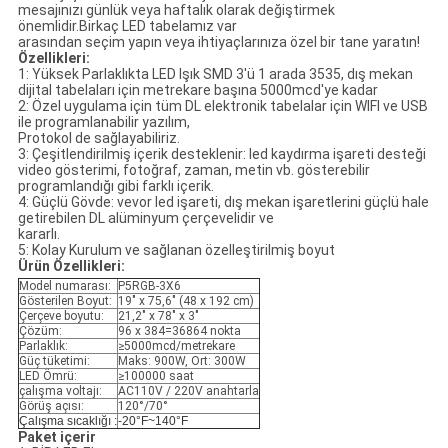
mesajınızı günlük veya haftalık olarak değiştirmek
önemlidir.Birkaç LED tabelamız var
arasından seçim yapın veya ihtiyaçlarınıza özel bir tane yaratın!
Özellikleri:
1: Yüksek Parlaklıkta LED Işık SMD 3'ü 1 arada 3535, dış mekan
dijital tabelaları için metrekare başına 5000mcd'ye kadar
2: Özel uygulama için tüm DL elektronik tabelalar için WIFI ve USB
ile programlanabilir yazılım,
Protokol de sağlayabiliriz.
3: Çeşitlendirilmiş içerik desteklenir: led kaydırma işareti desteği
video gösterimi, fotoğraf, zaman, metin vb. gösterebilir
programlandığı gibi farklı içerik.
4: Güçlü Gövde: vevor led işareti, dış mekan işaretlerini güçlü hale
getirebilen DL alüminyum çerçevelidir ve
kararlı.
5: Kolay Kurulum ve sağlanan özelleştirilmiş boyut
Ürün Özellikleri:
Model numarası:
P5RGB-3X6
Gösterilen Boyut:
19" x 75,6" (48 x 192 cm)
Çerçeve boyutu:
21,2" x 78" x 3"
Çözüm:
96 x 384=36864 nokta
Parlaklık:
≥5000mcd/metrekare
Güç tüketimi:
Maks: 900W, Ort: 300W
LED Ömrü:
≥100000 saat
çalışma voltajı:
AC110V / 220V anahtarla
Görüş açısı:
120°/70°
Çalışma sıcaklığı :
-20°F~140°F
Paket içerir