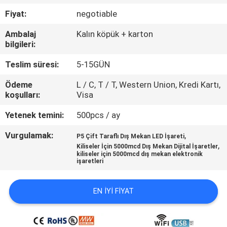
TURU
Fiyat:
negotiable
Ambalaj
Kalın köpük + karton
KALITE
bilgileri:
KONTROL
Teslim süresi:
5-15GÜN
Ödeme
L / C, T / T, Western Union, Kredi Kartı,
BIZIMLE
koşulları:
Visa
ILETIŞIME
Yetenek temini:
500pcs / ay
GEÇIN
Vurgulamak:
,
P5 Çift Taraflı Dış Mekan LED İşareti
,
Kiliseler İçin 5000mcd Dış Mekan Dijital İşaretler
HABERLER
kiliseler için 5000mcd dış mekan elektronik
işaretleri
BIR
EN IYI FIYAT
TEKLIF
ISTEĞI