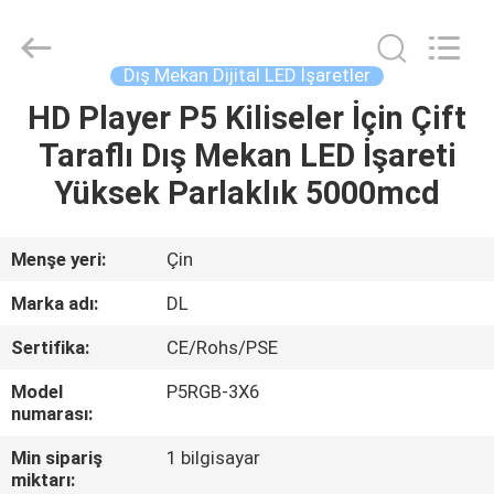
2026
Display
Labs
LED
Co.,Ltd.
Dış Mekan Dijital LED İşaretler
All
Rights
Reserved.
HD Player P5 Kiliseler İçin Çift
EV
Taraflı Dış Mekan LED İşareti
ÜRÜN:%
Yüksek Parlaklık 5000mcd
S
Menşe yeri:
Çin
VR
Marka adı:
DL
GÖSTERISI
Sertifika:
CE/Rohs/PSE
Model
P5RGB-3X6
HAKKIMIZDA
numarası:
Min sipariş
1 bilgisayar
FABRIKA
miktarı: