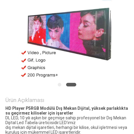
SITE
HARITASI
PRIVACY
POLICY
Ürün Açıklaması
HD Player P5RGB Modülü Dış Mekan Dijital, yüksek parlaklıkta
su geçirmez kiliseler için işaretler
DL LED, 10 yılı aşkın bir geçmişe sahip profesyonel bir Dış Mekan
Dijital Led Tabela üreticisidir.LED'imiz
dış mekan dijital işaretleri, herhangi bir kilise, okul işletmesi veya
kuruluş için mükemmel LED işaretleridir.