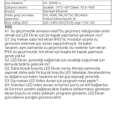
Güç tüketimi:
Ort.:500W/㎡
Çalışma ortamı:
Sıcaklık: -10°C~60°C;Nem: %10~%90
Arayüz:
Standart Ethernet
Video girişi (w/video
DVI, HDMI, PAL/NTSC/SECAM;S-
işlemcisi):
Video;VGA;Kompozit vb.
Giriş voltajı (AC):
220~240V/AC(±%10) veya 110V /AC
SSS:
A1: Su geçirmezlik seviyesi nasıl?Su geçirmez olduğundan emin
olmak için LED Ekran için bir kapak yapmamız gerekiyor mu?
Q1: Dış mekan sabit led ekran IP65'tir, modülün yüzeyi su
girmesini önlemek için zaten yapıştırılmıştır. Ve kabin
tasarım, aynı zamanda su geçirmezdir, bu nedenle tüm ekran
IP65 su geçirmezdir, led ekran için başka bir kapak yapmaya
gerek yoktur
A2: LED Ekran, güvenliği sağlamak için sıcaklığı soğutmak için
klima ile birlikte gelecek mi?
Q2: Daha büyük boyutlu LED Ekran varsa, klimayı yanınızda
yapmak daha iyidir.Ve küçük boyutlu LED tabelalar, havalandırma
ısı dağılımı için kabin tasarımı ve fan güç kaynağı yeterlidir.
S3: Dış mekan LED Video duvarı için program nasıl yapılır?
A3: Standart LED video duvarı, enternet portu ve wifi bağlantısı
ile.Ücretsiz yazılım sağlanacaktır.Sadece doldurmanız gerekiyor
ekran boyutu ve video yükleyin, programı gönderin, LED Ekran
güncelleme içeriğini gösterecektir.