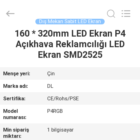
2026
Display
Labs
LED
Co.,Ltd.
Dış Mekan Sabit LED Ekran
All
Rights
Reserved.
160 * 320mm LED Ekran P4
EV
Açıkhava Reklamcılığı LED
ÜRÜN:%
Ekran SMD2525
S
Menşe yeri:
Çin
VR
Marka adı:
DL
GÖSTERISI
Sertifika:
CE/Rohs/PSE
Model
P4RGB
HAKKIMIZDA
numarası:
Min sipariş
1 bilgisayar
FABRIKA
miktarı: