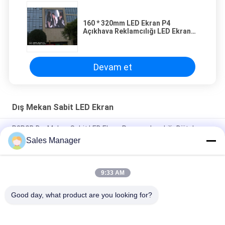
160 * 320mm LED Ekran P4
Açıkhava Reklamcılığı LED Ekran
SMD2525
Devam et
Dış Mekan Sabit LED Ekran
P3RGB Dış Mekan Sabit LED Ekran Programlanabilir Dijital
Reklam Panosu
Sales Manager
Kiralık Sabit Kurulum için P3.91 Açıkhava Reklamcılığı LED Ekran
9:33 AM
Yüksek Parlaklık P5 RGB Dış Mekan Sabit LED Ekran
160*320mm Modül
Good day, what product are you looking for?
Popüler Kategoriler
Tüm