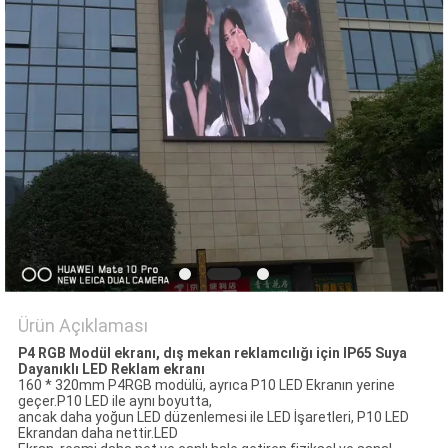
SITE
HARITASI
PRIVACY
POLICY
Ürün Açıklaması
P4 RGB Modül ekranı, dış mekan reklamcılığı için IP65 Suya
Dayanıklı LED Reklam ekranı
160 * 320mm P4RGB modülü, ayrıca P10 LED Ekranın yerine
geçer.P10 LED ile aynı boyutta,
ancak daha yoğun LED düzenlemesi ile LED İşaretleri, P10 LED
Ekrandan daha nettir.LED