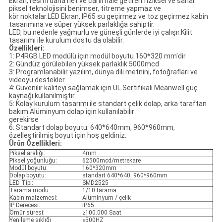
Ekran, resmi daha net ve canlı hale getiren fiziksel ve sanal
piksel teknolojisini benimser, titreme yapmaz ve
kör noktalar.LED Ekran, IP65 su geçirmez ve toz geçirmez kabin
tasarımına ve süper yüksek parlaklığa sahiptir.
LED, bu nedenle yağmurlu ve güneşli günlerde iyi çalışır.Kilit
tasarımı ile kurulum dostu da olabilir.
Özellikleri:
1: P4RGB LED modülü için modül boyutu 160*320 mm'dir
2: Gündüz görülebilen yüksek parlaklık 5000mcd
3: Programlanabilir yazılım, dünya dili metnini, fotoğrafları ve
videoyu destekler.
4: Güvenilir kaliteyi sağlamak için UL Sertifikalı Meanwell güç
kaynağı kullanılmıştır.
5: Kolay kurulum tasarımı ile standart çelik dolap, arka taraftan
bakım.Alüminyum dolap için kullanılabilir
gerekirse
6: Standart dolap boyutu: 640*640mm, 960*960mm,
özelleştirilmiş boyut için hoş geldiniz.
Ürün Özellikleri:
Piksel aralığı:
4mm
Piksel yoğunluğu:
62500mcd/metrekare
Modül boyutu:
160*320mm
Dolap boyutu:
standart 640*640, 960*960mm
LED Tipi:
SMD2525
Tarama modu:
1/10 tarama
Kabin malzemesi:
Alüminyum / çelik
IP Derecesi:
IP65
Ömür süresi:
≥100.000 Saat
Yenileme sıklığı
≥500HZ