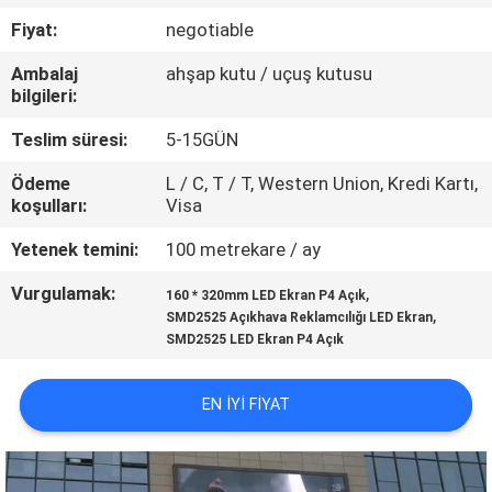
TURU
Fiyat:
negotiable
Ambalaj
ahşap kutu / uçuş kutusu
KALITE
bilgileri:
KONTROL
Teslim süresi:
5-15GÜN
Ödeme
L / C, T / T, Western Union, Kredi Kartı,
BIZIMLE
koşulları:
Visa
ILETIŞIME
Yetenek temini:
100 metrekare / ay
GEÇIN
Vurgulamak:
,
160 * 320mm LED Ekran P4 Açık
,
SMD2525 Açıkhava Reklamcılığı LED Ekran
HABERLER
SMD2525 LED Ekran P4 Açık
BIR
EN IYI FIYAT
TEKLIF
ISTEĞI