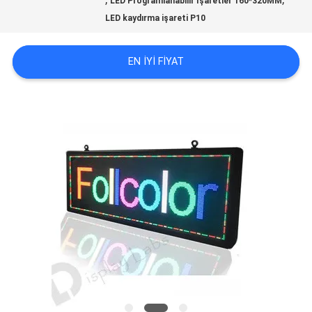
LED Programlanabilir İşaretler 160*320MM
LED kaydırma işareti P10
BIR
EN IYI FIYAT
TEKLIF
ISTEĞI
SITE
HARITASI
PRIVACY
POLICY