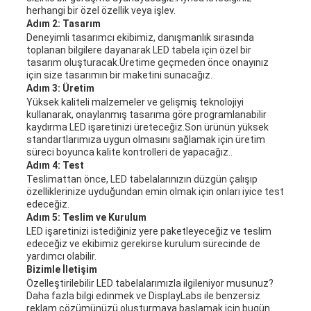
herhangi bir özel özellik veya işlev.
Adım 2: Tasarım
Deneyimli tasarımcı ekibimiz, danışmanlık sırasında
toplanan bilgilere dayanarak LED tabela için özel bir
tasarım oluşturacak.Üretime geçmeden önce onayınız
için size tasarımın bir maketini sunacağız.
Adım 3: Üretim
Yüksek kaliteli malzemeler ve gelişmiş teknolojiyi
kullanarak, onaylanmış tasarıma göre programlanabilir
kaydırma LED işaretinizi üreteceğiz.Son ürünün yüksek
standartlarımıza uygun olmasını sağlamak için üretim
süreci boyunca kalite kontrolleri de yapacağız..
Adım 4: Test
Teslimattan önce, LED tabelalarınızın düzgün çalışıp
özelliklerinize uyduğundan emin olmak için onları iyice test
edeceğiz.
Adım 5: Teslim ve Kurulum
LED işaretinizi istediğiniz yere paketleyeceğiz ve teslim
edeceğiz ve ekibimiz gerekirse kurulum sürecinde de
yardımcı olabilir.
Bizimle İletişim
Özelleştirilebilir LED tabelalarımızla ilgileniyor musunuz?
Daha fazla bilgi edinmek ve DisplayLabs ile benzersiz
reklam çözümünüzü oluşturmaya başlamak için bugün