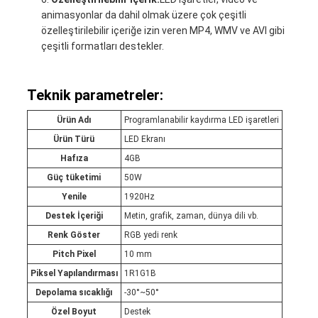
animasyonlar da dahil olmak üzere çok çeşitli
özelleştirilebilir içeriğe izin veren MP4, WMV ve AVI gibi
çeşitli formatları destekler.
Teknik parametreler:
Ürün Adı
Programlanabilir kaydırma LED işaretleri
Ürün Türü
LED Ekranı
Hafıza
4GB
Güç tüketimi
50W
Yenile
1920Hz
Destek İçeriği
Metin, grafik, zaman, dünya dili vb.
Renk Göster
RGB yedi renk
Pitch Pixel
10 mm
Piksel Yapılandırması
1R1G1B
Depolama sıcaklığı
-30°~50°
Özel Boyut
Destek