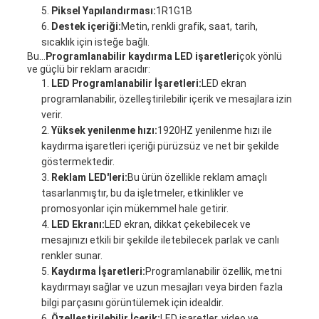
Piksel Yapılandırması:
1R1G1B
Destek içeriği:
Metin, renkli grafik, saat, tarih,
sıcaklık için isteğe bağlı.
Bu...
Programlanabilir kaydırma LED işaretleri
çok yönlü
ve güçlü bir reklam aracıdır:
LED Programlanabilir İşaretleri:
LED ekran
programlanabilir, özelleştirilebilir içerik ve mesajlara izin
verir.
Yüksek yenilenme hızı:
1920HZ yenilenme hızı ile
kaydırma işaretleri içeriği pürüzsüz ve net bir şekilde
göstermektedir.
Reklam LED'leri:
Bu ürün özellikle reklam amaçlı
tasarlanmıştır, bu da işletmeler, etkinlikler ve
promosyonlar için mükemmel hale getirir.
LED Ekranı:
LED ekran, dikkat çekebilecek ve
mesajınızı etkili bir şekilde iletebilecek parlak ve canlı
renkler sunar.
Kaydırma İşaretleri:
Programlanabilir özellik, metni
kaydırmayı sağlar ve uzun mesajları veya birden fazla
bilgi parçasını görüntülemek için idealdir.
Özelleştirilebilir İçerik:
LED işaretler, video ve