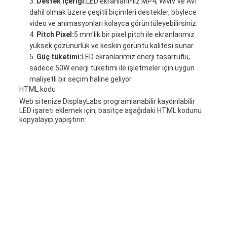
Destek içeriği:
LED ekranlarımız MP4, WMV ve AVI
dahil olmak üzere çeşitli biçimleri destekler, böylece
video ve animasyonları kolayca görüntüleyebilirsiniz.
Pitch Pixel:
5 mm'lik bir pixel pitch ile ekranlarımız
yüksek çözünürlük ve keskin görüntü kalitesi sunar.
Güç tüketimi:
LED ekranlarımız enerji tasarruflu,
sadece 50W enerji tüketimi ile işletmeler için uygun
maliyetli bir seçim haline geliyor.
HTML kodu
Web sitenize DisplayLabs programlanabilir kaydırılabilir
LED işareti eklemek için, basitçe aşağıdaki HTML kodunu
kopyalayıp yapıştırın: