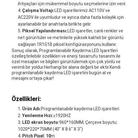
ihtiyaçları için mükemmel boyutu seçmelerine izin verir.
Çalışma Voltajı:
LED işaretlerimiz AC110V ve
AC220V ile uyumludur ve ayrıca daha fazla kolaylık için
ayarlanabilir bir anahtarla birlikte gelir.
Piksel Yapılandırması:
LED işaretler, canlı renkler ve
net görüntüler ve metinlerle yüksek kaliteli bir görüntü
sağlayan 1R1G1B piksel konfigürasyonunu kullanır.
Sonuç olarak, Programlanabilir Kaydırma LED İşaretleri
özelleştirilebilir özellikleri ve enerji tasarrufu tasarımı ile
özel mesajları ve bilgileri görüntülemek için çok yönlü ve
verimli bir yoldur.Herhangi bir alana değerli bir ektir.Kendi
programlanabilir kaydırma LED işaretini bugün al ve
mesajını ortaya çıkar!
Özellikleri:
Ürün Adı:
Programlanabilir kaydırma LED işaretleri
Yenilenme Hızı:
≥1920HZ
LED ekran boyutu:
960*160MM, Çerçeve boyutu:
1020*220*75MM (40" X 8.6" X 3")
Pitch Pixel: 10
m