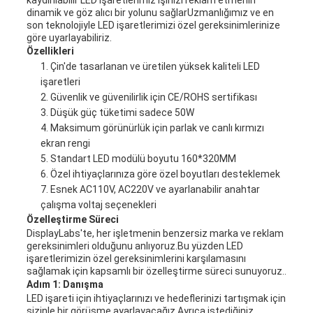
kaydırılabilir LED işaretlerimiz işinizi reklam etmenin
dinamik ve göz alıcı bir yolunu sağlarUzmanlığımız ve en
son teknolojiyle LED işaretlerimizi özel gereksinimlerinize
göre uyarlayabiliriz.
Özellikleri
Çin'de tasarlanan ve üretilen yüksek kaliteli LED
işaretleri
Güvenlik ve güvenilirlik için CE/ROHS sertifikası
Düşük güç tüketimi sadece 50W
Maksimum görünürlük için parlak ve canlı kırmızı
ekran rengi
Standart LED modülü boyutu 160*320MM
Özel ihtiyaçlarınıza göre özel boyutları desteklemek
Esnek AC110V, AC220V ve ayarlanabilir anahtar
çalışma voltaj seçenekleri
Özelleştirme Süreci
DisplayLabs'te, her işletmenin benzersiz marka ve reklam
gereksinimleri olduğunu anlıyoruz.Bu yüzden LED
işaretlerimizin özel gereksinimlerini karşılamasını
sağlamak için kapsamlı bir özelleştirme süreci sunuyoruz..
Adım 1: Danışma
LED işareti için ihtiyaçlarınızı ve hedeflerinizi tartışmak için
sizinle bir görüşme ayarlayacağız.Ayrıca istediğiniz