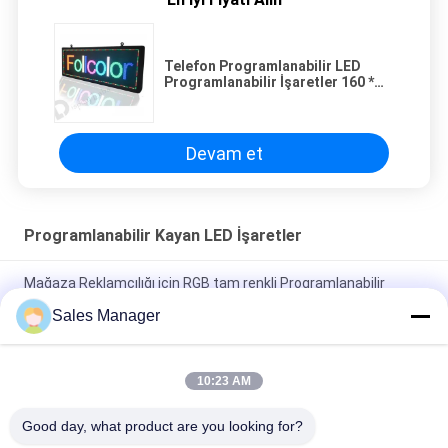
Telefon Programlanabilir LED
Programlanabilir İşaretler 160 *
320MM Modülü LED Kaydırma
İşareti P10 RGB
Devam et
Programlanabilir Kayan LED İşaretler
Mağaza Reklamcılığı için RGB tam renkli Programlanabilir
Kayan LED İşaretler
Sales Manager
Dış Mekan P6RGB LED Programlanabilir Mesaj Panosu Yüksek
Parlaklık 5000mcd
10:23 AM
IP20 Suya Dayanıklı Programlanabilir Kaydırma LED İşaretleri,
Good day, what product are you looking for?
5mm LED Kaydırma Mesaj İşareti