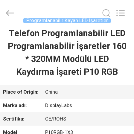
2026
Display
Labs
LED
Programlanabilir Kayan LED İşaretler
Co.,Ltd.
All
Telefon Programlanabilir LED
EV
Rights
Reserved.
Programlanabilir İşaretler 160
ÜRÜN:%
* 320MM Modülü LED
S
Kaydırma İşareti P10 RGB
VR
Place of Origin:
China
GÖSTERISI
Marka adı:
DisplayLabs
Sertifika:
CE/ROHS
HAKKIMIZDA
Model
P10RGB-1X3