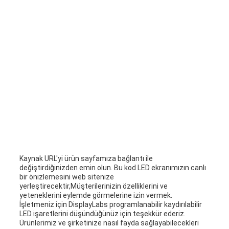
Kaynak URL'yi ürün sayfamıza bağlantı ile
değiştirdiğinizden emin olun. Bu kod LED ekranımızın canlı
bir önizlemesini web sitenize
yerleştirecektir,Müşterilerinizin özelliklerini ve
yeteneklerini eylemde görmelerine izin vermek.
İşletmeniz için DisplayLabs programlanabilir kaydırılabilir
LED işaretlerini düşündüğünüz için teşekkür ederiz.
Ürünlerimiz ve şirketinize nasıl fayda sağlayabilecekleri