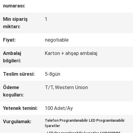
numarası:
FABRIKA
Min sipariş
1
TURU
miktarı:
Fiyat:
negotiable
KALITE
Ambalaj
Karton + ahşap ambalaj
KONTROL
bilgileri:
Teslim süresi:
5-8gün
BIZIMLE
Ödeme
T/T, Western Union
ILETIŞIME
koşulları:
GEÇIN
Yetenek temini:
100 Adet/Ay
Vurgulamak:
Telefon Programlanabilir LED Programlanabilir
HABERLER
İşaretler
,
,