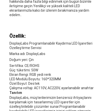
hakkında daha fazla bilgi edinmek için bugün bizimle
iletişime geçin.Yenilikçi ve yüksek kaliteli LED
ekranlarımızla kalıcı bir izlenim bırakmanıza yardım
edelim..
Özellik:
DisplayLabs Programlanabilir Kaydırma LED İşaretleri
Özelleştirme Servisi
Marka adı: DisplayLabs
Doğum yeri: Çin
Sertifika: CE/ROHS
Güç tüketimi: 50W
Ekran Rengi: RGB yedi renk
LED Modülü Boyutu: 160*320MM
Özel Boyut: Destek
Çalışma voltajı: AC110V, AC220V, ayarlanabilir anahtar
Tanıtım
DisplayLabs, müşterilerimizin benzersiz ihtiyaçlarını
karşılamak için tasarlanmış LED işaretler için
özelleştirilebilir çözümler sunar.Programlanabilir