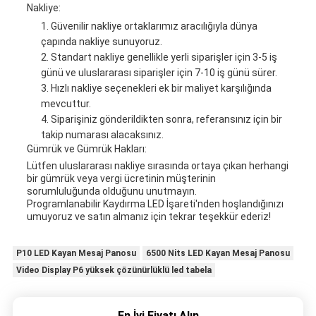
Nakliye:
Güvenilir nakliye ortaklarımız aracılığıyla dünya
çapında nakliye sunuyoruz.
Standart nakliye genellikle yerli siparişler için 3-5 iş
günü ve uluslararası siparişler için 7-10 iş günü sürer.
Hızlı nakliye seçenekleri ek bir maliyet karşılığında
mevcuttur.
Siparişiniz gönderildikten sonra, referansınız için bir
takip numarası alacaksınız.
Gümrük ve Gümrük Hakları:
Lütfen uluslararası nakliye sırasında ortaya çıkan herhangi
bir gümrük veya vergi ücretinin müşterinin
sorumluluğunda olduğunu unutmayın.
Programlanabilir Kaydırma LED İşareti'nden hoşlandığınızı
umuyoruz ve satın almanız için tekrar teşekkür ederiz!
P10 LED Kayan Mesaj Panosu
6500 Nits LED Kayan Mesaj Panosu
Video Display P6 yüksek çözünürlüklü led tabela
En İyi Fiyatı Alın